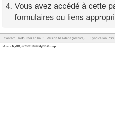
Vous avez accédé à cette pag
formulaires ou liens appropr
Contact
Retourner en haut
Version bas-débit (Archivé)
Syndication RSS
Moteur
MyBB
, © 2002-2026
MyBB Group
.