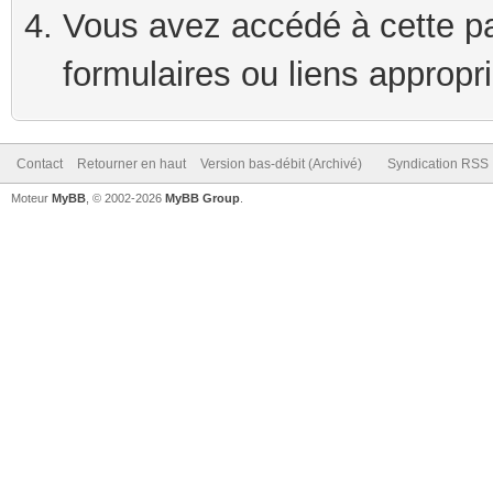
Vous avez accédé à cette pag
formulaires ou liens appropr
Contact
Retourner en haut
Version bas-débit (Archivé)
Syndication RSS
Moteur
MyBB
, © 2002-2026
MyBB Group
.