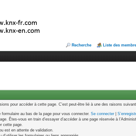
Recherche
Liste des membr
ons pour accéder à cette page. C’est peut-être lié à une des raisons suivant
le formulaire au bas de la page pour vous connecter.
Se connecter
|
S’enregist
age. Êtes-vous en train d’essayer d’accéder à une page réservée à l’Administr
er cette page.
u est en attente de validation.
d’utiliser les formulaires ou liens appropriés.