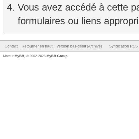
Vous avez accédé à cette pag
formulaires ou liens appropr
Contact
Retourner en haut
Version bas-débit (Archivé)
Syndication RSS
Moteur
MyBB
, © 2002-2026
MyBB Group
.