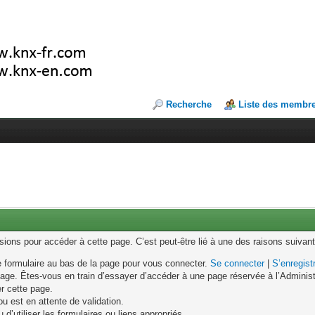
Recherche
Liste des membr
ons pour accéder à cette page. C’est peut-être lié à une des raisons suivant
le formulaire au bas de la page pour vous connecter.
Se connecter
|
S’enregist
age. Êtes-vous en train d’essayer d’accéder à une page réservée à l’Administr
er cette page.
u est en attente de validation.
d’utiliser les formulaires ou liens appropriés.