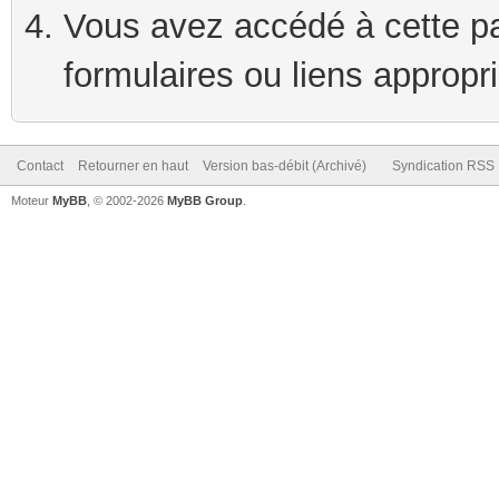
Vous avez accédé à cette pag
formulaires ou liens appropr
Contact
Retourner en haut
Version bas-débit (Archivé)
Syndication RSS
Moteur
MyBB
, © 2002-2026
MyBB Group
.