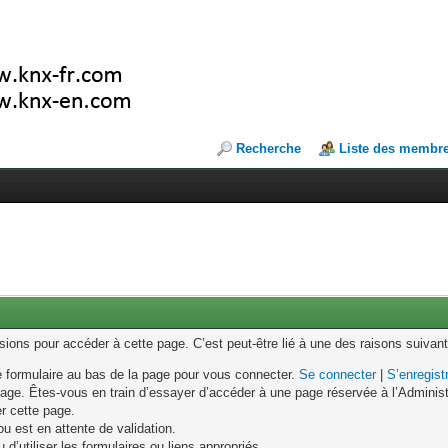
Recherche
Liste des membr
ons pour accéder à cette page. C’est peut-être lié à une des raisons suivant
le formulaire au bas de la page pour vous connecter.
Se connecter
|
S’enregist
age. Êtes-vous en train d’essayer d’accéder à une page réservée à l’Administr
er cette page.
u est en attente de validation.
d’utiliser les formulaires ou liens appropriés.