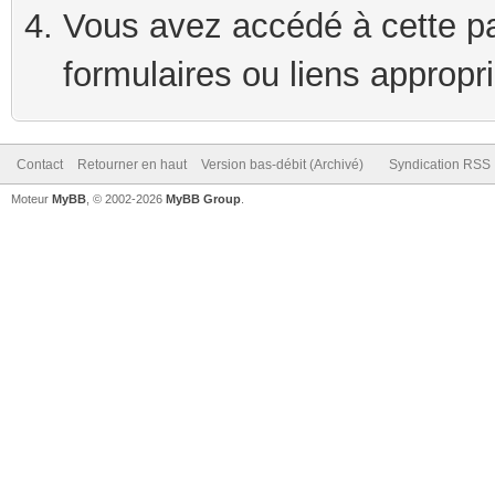
Vous avez accédé à cette pag
formulaires ou liens appropr
Contact
Retourner en haut
Version bas-débit (Archivé)
Syndication RSS
Moteur
MyBB
, © 2002-2026
MyBB Group
.