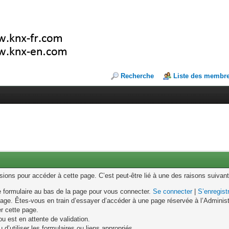
Recherche
Liste des membr
ons pour accéder à cette page. C’est peut-être lié à une des raisons suivant
le formulaire au bas de la page pour vous connecter.
Se connecter
|
S’enregist
age. Êtes-vous en train d’essayer d’accéder à une page réservée à l’Administr
er cette page.
u est en attente de validation.
d’utiliser les formulaires ou liens appropriés.