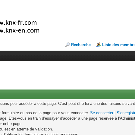
Recherche
Liste des membr
ons pour accéder à cette page. C’est peut-être lié à une des raisons suivant
le formulaire au bas de la page pour vous connecter.
Se connecter
|
S’enregist
age. Êtes-vous en train d’essayer d’accéder à une page réservée à l’Administr
er cette page.
u est en attente de validation.
d’utiliser les formulaires ou liens appropriés.