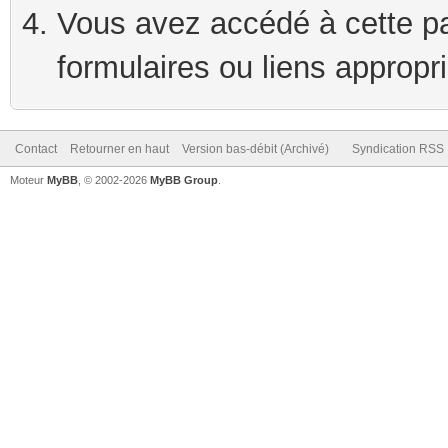
Vous avez accédé à cette pag
formulaires ou liens appropr
Contact
Retourner en haut
Version bas-débit (Archivé)
Syndication RSS
Moteur
MyBB
, © 2002-2026
MyBB Group
.