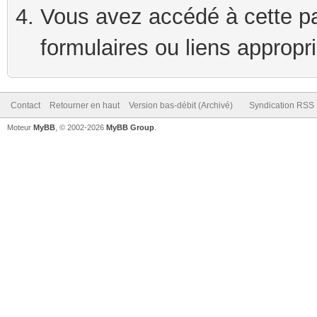
Vous avez accédé à cette pag
formulaires ou liens appropr
Contact
Retourner en haut
Version bas-débit (Archivé)
Syndication RSS
Moteur
MyBB
, © 2002-2026
MyBB Group
.