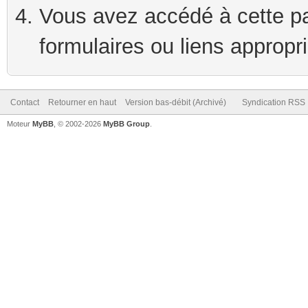
Vous avez accédé à cette pag
formulaires ou liens appropr
Contact
Retourner en haut
Version bas-débit (Archivé)
Syndication RSS
Moteur
MyBB
, © 2002-2026
MyBB Group
.