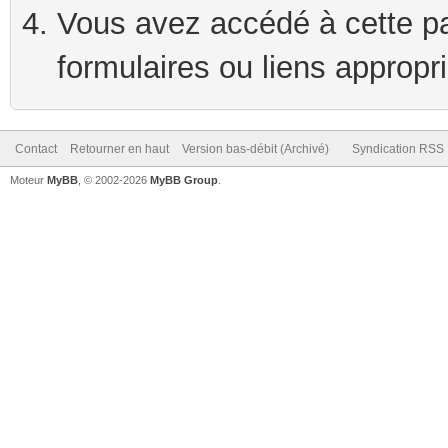
Vous avez accédé à cette pag
formulaires ou liens appropr
Contact
Retourner en haut
Version bas-débit (Archivé)
Syndication RSS
Moteur
MyBB
, © 2002-2026
MyBB Group
.