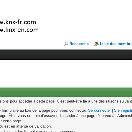
Recherche
Liste des membr
ons pour accéder à cette page. C’est peut-être lié à une des raisons suivant
le formulaire au bas de la page pour vous connecter.
Se connecter
|
S’enregist
age. Êtes-vous en train d’essayer d’accéder à une page réservée à l’Administr
er cette page.
u est en attente de validation.
d’utiliser les formulaires ou liens appropriés.