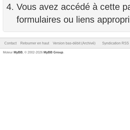
Vous avez accédé à cette pag
formulaires ou liens appropr
Contact
Retourner en haut
Version bas-débit (Archivé)
Syndication RSS
Moteur
MyBB
, © 2002-2026
MyBB Group
.