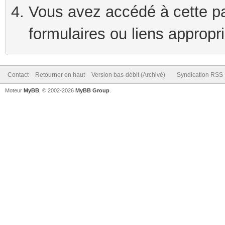
Vous avez accédé à cette pag
formulaires ou liens appropr
Contact
Retourner en haut
Version bas-débit (Archivé)
Syndication RSS
Moteur
MyBB
, © 2002-2026
MyBB Group
.