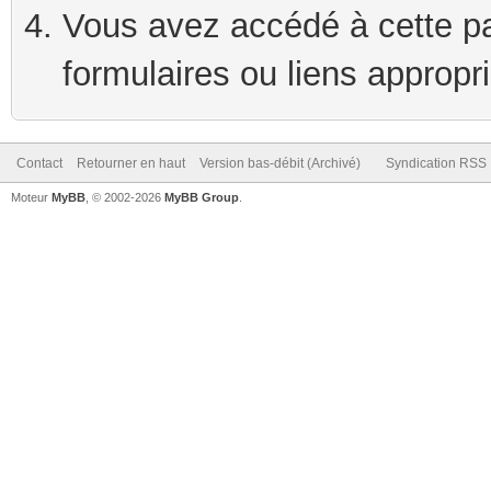
Vous avez accédé à cette pag
formulaires ou liens appropr
Contact
Retourner en haut
Version bas-débit (Archivé)
Syndication RSS
Moteur
MyBB
, © 2002-2026
MyBB Group
.