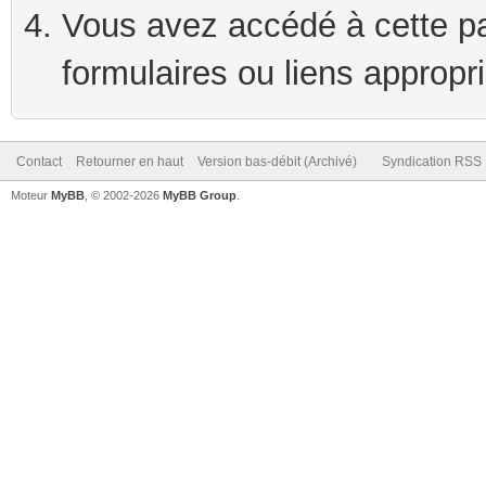
Vous avez accédé à cette pag
formulaires ou liens appropr
Contact
Retourner en haut
Version bas-débit (Archivé)
Syndication RSS
Moteur
MyBB
, © 2002-2026
MyBB Group
.