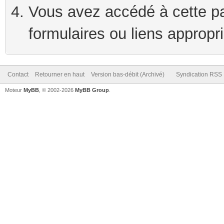
Vous avez accédé à cette pag
formulaires ou liens appropr
Contact
Retourner en haut
Version bas-débit (Archivé)
Syndication RSS
Moteur
MyBB
, © 2002-2026
MyBB Group
.