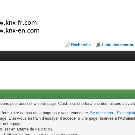
Recherche
Liste des membr
ons pour accéder à cette page. C’est peut-être lié à une des raisons suivant
le formulaire au bas de la page pour vous connecter.
Se connecter
|
S’enregist
age. Êtes-vous en train d’essayer d’accéder à une page réservée à l’Administr
er cette page.
u est en attente de validation.
d’utiliser les formulaires ou liens appropriés.