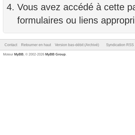
Vous avez accédé à cette pag
formulaires ou liens appropr
Contact
Retourner en haut
Version bas-débit (Archivé)
Syndication RSS
Moteur
MyBB
, © 2002-2026
MyBB Group
.