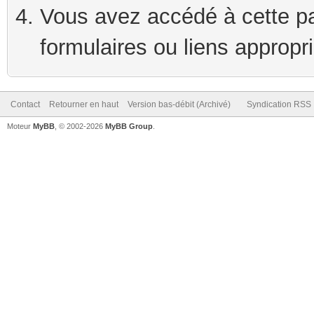
Vous avez accédé à cette pag
formulaires ou liens appropr
Contact
Retourner en haut
Version bas-débit (Archivé)
Syndication RSS
Moteur
MyBB
, © 2002-2026
MyBB Group
.