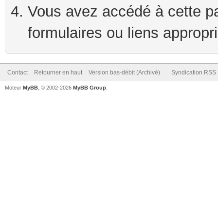
Vous avez accédé à cette pag
formulaires ou liens appropr
Contact
Retourner en haut
Version bas-débit (Archivé)
Syndication RSS
Moteur
MyBB
, © 2002-2026
MyBB Group
.