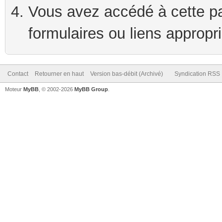
Vous avez accédé à cette pag
formulaires ou liens appropr
Contact
Retourner en haut
Version bas-débit (Archivé)
Syndication RSS
Moteur
MyBB
, © 2002-2026
MyBB Group
.