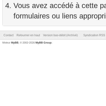
Vous avez accédé à cette pag
formulaires ou liens appropr
Contact
Retourner en haut
Version bas-débit (Archivé)
Syndication RSS
Moteur
MyBB
, © 2002-2026
MyBB Group
.