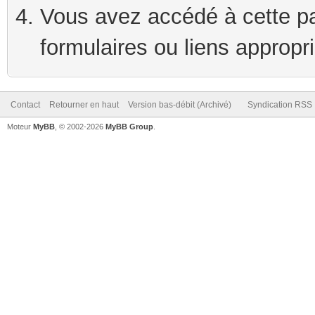
Vous avez accédé à cette pag
formulaires ou liens appropr
Contact
Retourner en haut
Version bas-débit (Archivé)
Syndication RSS
Moteur
MyBB
, © 2002-2026
MyBB Group
.