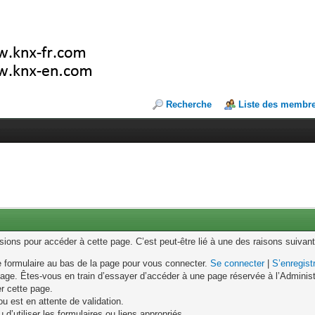
Recherche
Liste des membr
ons pour accéder à cette page. C’est peut-être lié à une des raisons suivant
le formulaire au bas de la page pour vous connecter.
Se connecter
|
S’enregist
age. Êtes-vous en train d’essayer d’accéder à une page réservée à l’Administr
er cette page.
u est en attente de validation.
d’utiliser les formulaires ou liens appropriés.