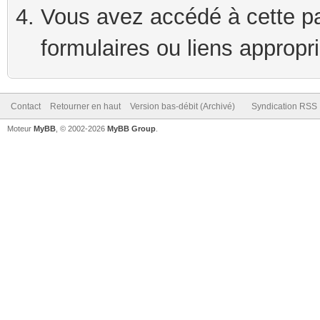
Vous avez accédé à cette pag
formulaires ou liens appropr
Contact
Retourner en haut
Version bas-débit (Archivé)
Syndication RSS
Moteur
MyBB
, © 2002-2026
MyBB Group
.