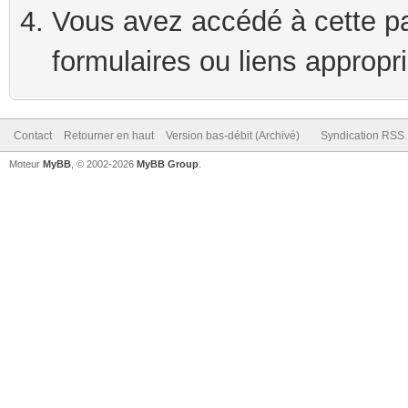
Vous avez accédé à cette pag
formulaires ou liens appropr
Contact
Retourner en haut
Version bas-débit (Archivé)
Syndication RSS
Moteur
MyBB
, © 2002-2026
MyBB Group
.