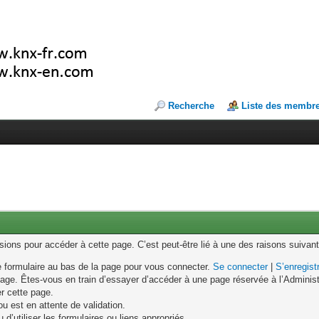
Recherche
Liste des membr
ons pour accéder à cette page. C’est peut-être lié à une des raisons suivant
le formulaire au bas de la page pour vous connecter.
Se connecter
|
S’enregist
age. Êtes-vous en train d’essayer d’accéder à une page réservée à l’Administr
er cette page.
u est en attente de validation.
d’utiliser les formulaires ou liens appropriés.