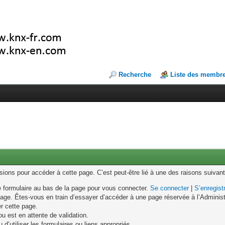
Recherche
Liste des membr
ons pour accéder à cette page. C’est peut-être lié à une des raisons suivant
le formulaire au bas de la page pour vous connecter.
Se connecter
|
S’enregist
age. Êtes-vous en train d’essayer d’accéder à une page réservée à l’Administr
er cette page.
u est en attente de validation.
d’utiliser les formulaires ou liens appropriés.