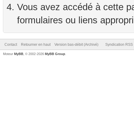
Vous avez accédé à cette pag
formulaires ou liens appropr
Contact
Retourner en haut
Version bas-débit (Archivé)
Syndication RSS
Moteur
MyBB
, © 2002-2026
MyBB Group
.