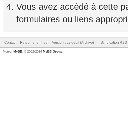
Vous avez accédé à cette pag
formulaires ou liens appropr
Contact
Retourner en haut
Version bas-débit (Archivé)
Syndication RSS
Moteur
MyBB
, © 2002-2026
MyBB Group
.