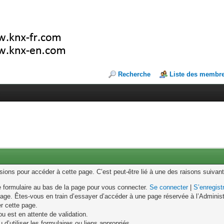
Recherche
Liste des membr
ons pour accéder à cette page. C’est peut-être lié à une des raisons suivant
le formulaire au bas de la page pour vous connecter.
Se connecter
|
S’enregist
age. Êtes-vous en train d’essayer d’accéder à une page réservée à l’Administr
er cette page.
u est en attente de validation.
d’utiliser les formulaires ou liens appropriés.