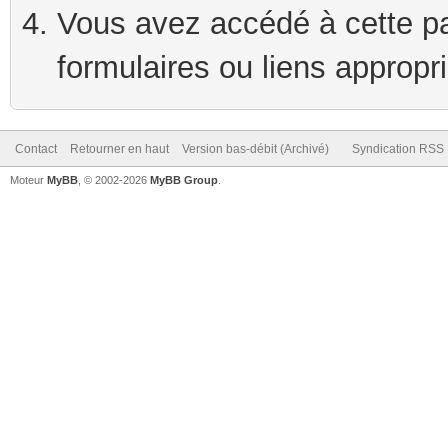
Vous avez accédé à cette pag
formulaires ou liens appropr
Contact
Retourner en haut
Version bas-débit (Archivé)
Syndication RSS
Moteur
MyBB
, © 2002-2026
MyBB Group
.