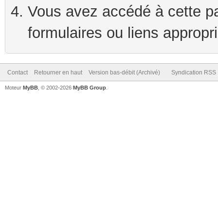
Vous avez accédé à cette pag
formulaires ou liens appropr
Contact
Retourner en haut
Version bas-débit (Archivé)
Syndication RSS
Moteur
MyBB
, © 2002-2026
MyBB Group
.