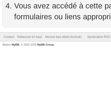
Vous avez accédé à cette pag
formulaires ou liens appropr
Contact
Retourner en haut
Version bas-débit (Archivé)
Syndication RSS
Moteur
MyBB
, © 2002-2026
MyBB Group
.