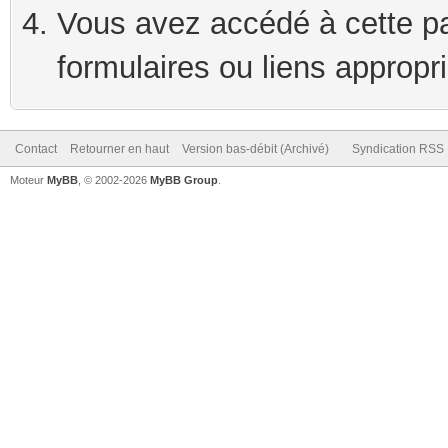
Vous avez accédé à cette pag
formulaires ou liens appropr
Contact
Retourner en haut
Version bas-débit (Archivé)
Syndication RSS
Moteur
MyBB
, © 2002-2026
MyBB Group
.