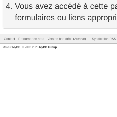
Vous avez accédé à cette pag
formulaires ou liens appropr
Contact
Retourner en haut
Version bas-débit (Archivé)
Syndication RSS
Moteur
MyBB
, © 2002-2026
MyBB Group
.