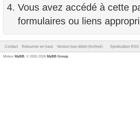
Vous avez accédé à cette pag
formulaires ou liens appropr
Contact
Retourner en haut
Version bas-débit (Archivé)
Syndication RSS
Moteur
MyBB
, © 2002-2026
MyBB Group
.