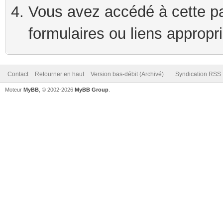
Vous avez accédé à cette pag
formulaires ou liens appropr
Contact
Retourner en haut
Version bas-débit (Archivé)
Syndication RSS
Moteur
MyBB
, © 2002-2026
MyBB Group
.