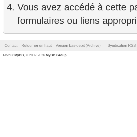
Vous avez accédé à cette pag
formulaires ou liens appropr
Contact
Retourner en haut
Version bas-débit (Archivé)
Syndication RSS
Moteur
MyBB
, © 2002-2026
MyBB Group
.