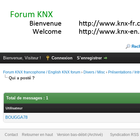
Rec
Bienvenue, Visiteur !
Connexion
S’enregistrer
Forum KNX francophone / English KNX forum
›
Divers / Misc
›
Présentations / In
Qui a posté ?
Total de messages : 1
Utilisateur
BOUGGA78
Contact
Retourner en haut
Version bas-débit (Archivé)
Syndication RSS