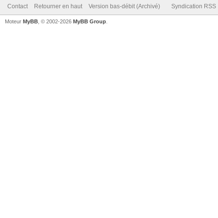
Contact
Retourner en haut
Version bas-débit (Archivé)
Syndication RSS
Moteur
MyBB
, © 2002-2026
MyBB Group
.