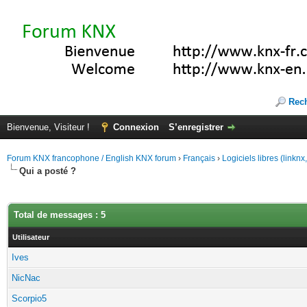
Rec
Bienvenue, Visiteur !
Connexion
S’enregistrer
Forum KNX francophone / English KNX forum
›
Français
›
Logiciels libres (linkn
Qui a posté ?
Total de messages : 5
Utilisateur
Ives
NicNac
Scorpio5