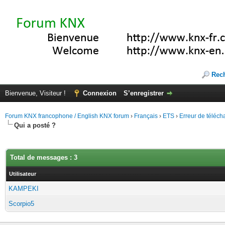
Rec
Bienvenue, Visiteur !
Connexion
S’enregistrer
Forum KNX francophone / English KNX forum
›
Français
›
ETS
›
Erreur de téléch
Qui a posté ?
Total de messages : 3
Utilisateur
KAMPEKI
Scorpio5