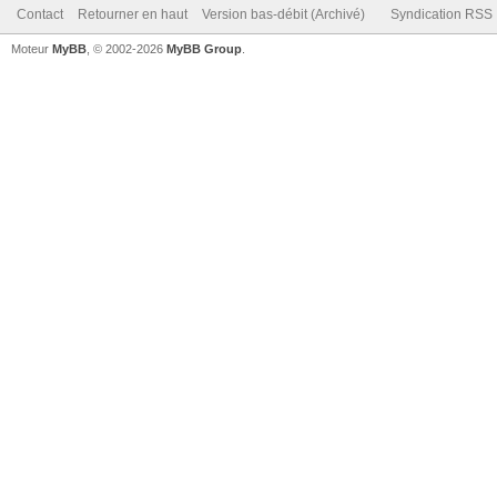
Contact
Retourner en haut
Version bas-débit (Archivé)
Syndication RSS
Moteur
MyBB
, © 2002-2026
MyBB Group
.