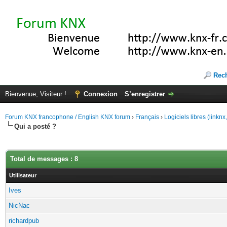
Rec
Bienvenue, Visiteur !
Connexion
S’enregistrer
Forum KNX francophone / English KNX forum
›
Français
›
Logiciels libres (linkn
Qui a posté ?
Total de messages : 8
Utilisateur
Ives
NicNac
richardpub