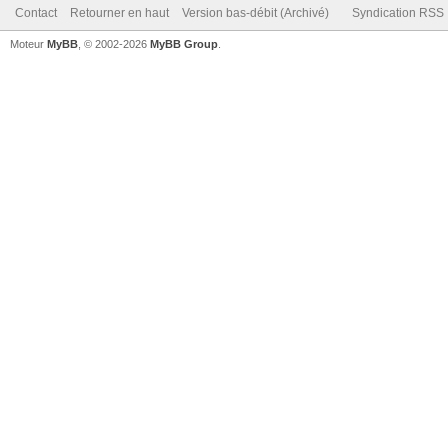
Contact
Retourner en haut
Version bas-débit (Archivé)
Syndication RSS
Moteur
MyBB
, © 2002-2026
MyBB Group
.