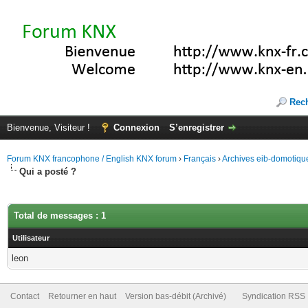
Rec
Bienvenue, Visiteur !
Connexion
S’enregistrer
Forum KNX francophone / English KNX forum
›
Français
›
Archives eib-domotiqu
Qui a posté ?
Total de messages : 1
Utilisateur
leon
Contact
Retourner en haut
Version bas-débit (Archivé)
Syndication RSS